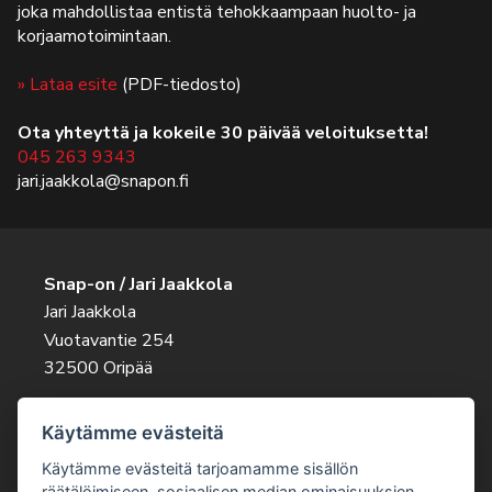
joka mahdollistaa entistä tehokkaampaan huolto- ja
korjaamotoimintaan.
» Lataa esite
(PDF-tiedosto)
Ota yhteyttä ja kokeile 30 päivää veloituksetta!
045 263 9343
jari.jaakkola@snapon.fi
Snap-on / Jari Jaakkola
Jari Jaakkola
Vuotavantie 254
32500 Oripää
Ota rohkeasti yhteyttä
Käytämme evästeitä
045 263 9343
jari.jaakkola@snapon.fi
Käytämme evästeitä tarjoamamme sisällön
räätälöimiseen, sosiaalisen median ominaisuuksien