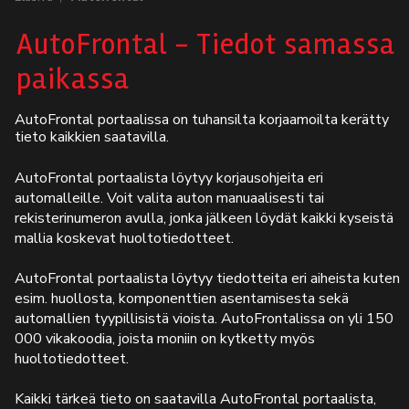
Autodata
AutoFrontal - Tiedot samassa
paikassa
Yritys
AutoFrontal portaalissa on tuhansilta korjaamoilta kerätty
Autofrontal
tieto kaikkien saatavilla.
Yhteystiedot
AutoFrontal portaalista löytyy korjausohjeita eri
automalleille. Voit valita auton manuaalisesti tai
rekisterinumeron avulla, jonka jälkeen löydät kaikki kyseistä
mallia koskevat huoltotiedotteet.
AutoFrontal portaalista löytyy tiedotteita eri aiheista kuten
esim. huollosta, komponenttien asentamisesta sekä
automallien tyypillisistä vioista. AutoFrontalissa on yli 150
000 vikakoodia, joista moniin on kytketty myös
huoltotiedotteet.
Kaikki tärkeä tieto on saatavilla AutoFrontal portaalista,