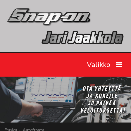
Valikko
Etusivu
Snap-on työkalut
Tarjoukset
Videot
Etusivu
Autofrontal