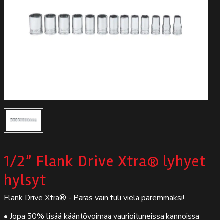
Autodata
Yritys
Autofrontal
Yhteystiedot
1/2” Flank Drive Xtra® lyhyet
hylsyt
Flank Drive Xtra® - Paras vain tuli vielä paremmaksi!
• Jopa 50% lisää kääntövoimaa vaurioituneissa kannoissa