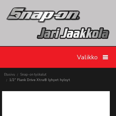
Valikko
Etusivu
Etusivu
Snap-on työkalut
1/2” Flank Drive Xtra® lyhyet hylsyt
Snap-on työkalut
Tarjoukset
Videot