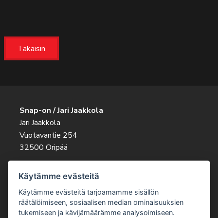
Takaisin
Snap-on / Jari Jaakkola
Jari Jaakkola
Vuotavantie 254
32500 Oripää
Ota rohkeasti yhteyttä
Käytämme evästeitä
045 263 9343
jari.jaakkola@snapon.fi
Käytämme evästeitä tarjoamamme sisällön
räätälöimiseen, sosiaalisen median ominaisuuksien
tukemiseen ja kävijämäärämme analysoimiseen.