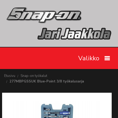
Valikko
Etusivu
Etusivu
Snap-on työkalut
277MBPGSSUK Blue-Point 3/8 työkalusarja
Snap-on työkalut
Tarjoukset
Videot