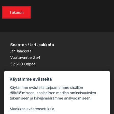
Takaisin
Snap-on / Jari Jaakkola
Jari Jaakkola
Vuotavantie 254
32500 Oripää
Ota rohkeasti yhteyttä
Käytämme evästeitä
045 263 9343
jari.jaakkola@snapon.fi
Käytämme evästeitä tarjoamamme sisällön
räätälöimiseen, sosiaalisen median ominaisuuksien
tukemiseen ja kävijämäärämme analysoimiseen.
Muokkaa evästeasetuksia.