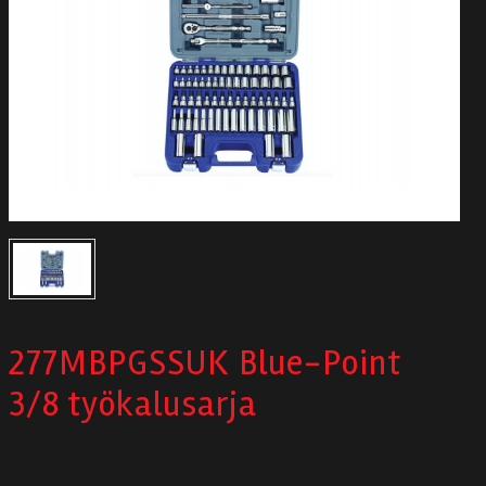
Autodata
Yritys
Autofrontal
Yhteystiedot
277MBPGSSUK Blue-Point
3/8 työkalusarja