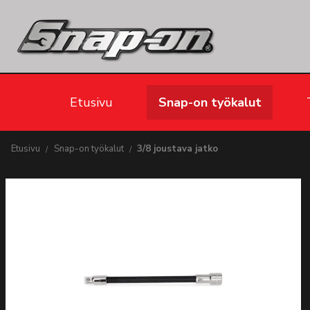
Etusivu
Snap-on työkalut
Etusivu
Snap-on työkalut
3/8 joustava jatko