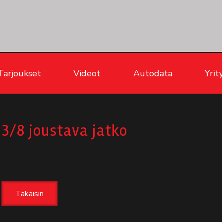
Tarjoukset
Videot
Autodata
Yrit
3/8 joustava jatko
Takaisin