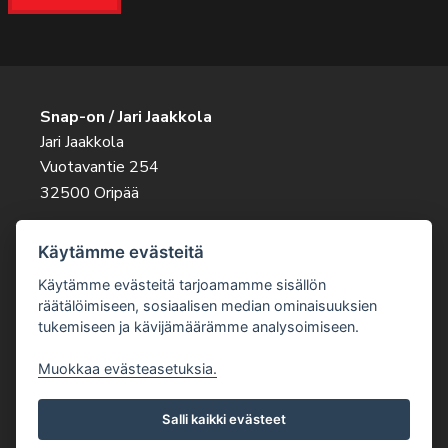
Snap-on / Jari Jaakkola
Jari Jaakkola
Vuotavantie 254
32500 Oripää
Ota rohkeasti yhteyttä
Käytämme evästeitä
045 263 9343
jari.jaakkola@snapon.fi
Käytämme evästeitä tarjoamamme sisällön
räätälöimiseen, sosiaalisen median ominaisuuksien
tukemiseen ja kävijämäärämme analysoimiseen.
Muokkaa evästeasetuksia.
Salli kaikki evästeet