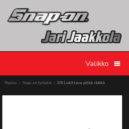
Valikko
Etusivu
Etusivu
Snap-on työkalut
3/8 Lukittava pitkä räikkä
Snap-on työkalut
Tarjoukset
Videot