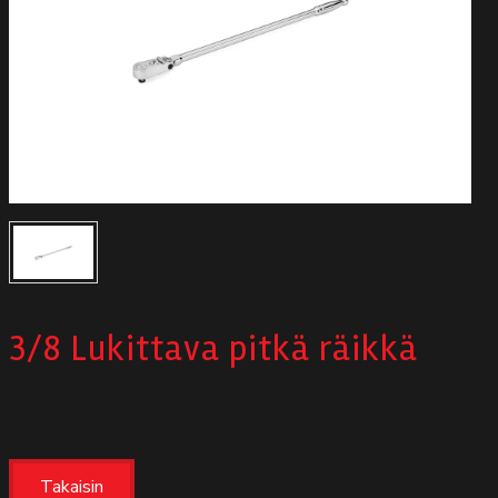
Autodata
Yritys
Autofrontal
Yhteystiedot
3/8 Lukittava pitkä räikkä
Takaisin