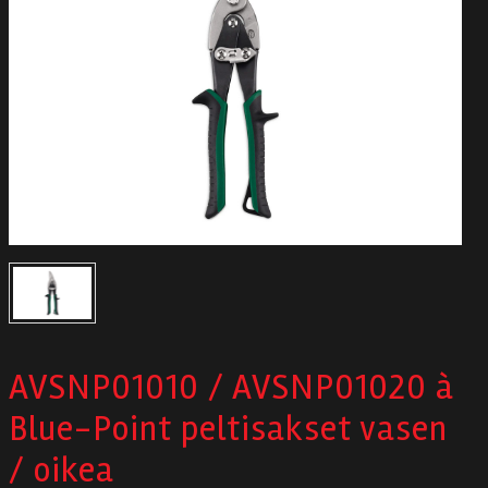
Autodata
Yritys
Autofrontal
Yhteystiedot
AVSNP01010 / AVSNP01020 à
Blue-Point peltisakset vasen
/ oikea