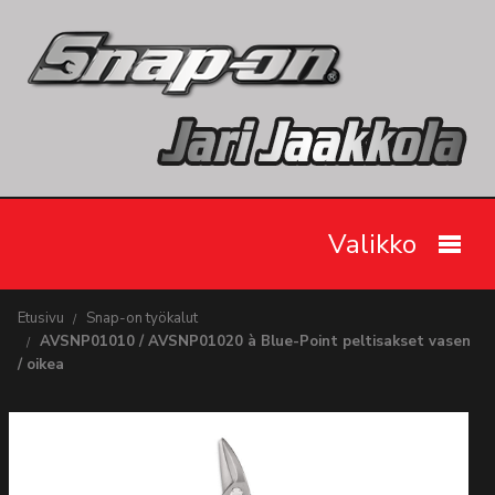
Valikko
Etusivu
Etusivu
Snap-on työkalut
AVSNP01010 / AVSNP01020 à Blue-Point peltisakset vasen
Snap-on työkalut
/ oikea
Tarjoukset
Videot