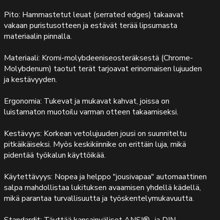
Pito: Hammastetut leuat (serrated edges) takaavat
vakaan puristusotteen ja estävät terää lipsumasta
materiaalin pinnalla.
Materiaali: Kromi-molybdeeniseosteräksestä (Chrome-
Molybdenum) taotut terät tarjoavat erinomaisen lujuuden
ja kestävyyden.
Ergonomia: Tukevat ja mukavat kahvat, joissa on
luistamaton muotoilu varman otteen takaamiseksi.
Kestävyys: Korkean vetolujuuden jousi on suunniteltu
pitkäikäiseksi. Myös keskikiinnike on erittäin luja, mikä
pidentää työkalun käyttöikää.
Käytettävyys: Nopea ja helppo "jousivapaa" automaattinen
salpa mahdollistaa lukituksen avaamisen yhdellä kädellä,
mikä parantaa turvallisuutta ja työskentelymukavuutta.