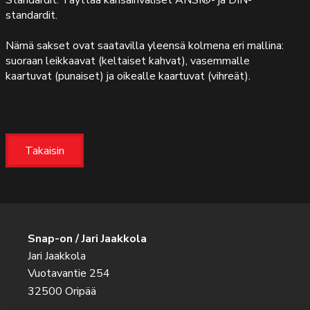
Standardit: Täyttää kansainväliset ANSI®- ja DIN-
standardit.
Nämä sakset ovat saatavilla yleensä kolmena eri mallina:
suoraan leikkaavat (keltaiset kahvat), vasemmalle
kaartuvat (punaiset) ja oikealle kaartuvat (vihreät).
Takaisin
Snap-on / Jari Jaakkola
Jari Jaakkola
Vuotavantie 254
32500 Oripää