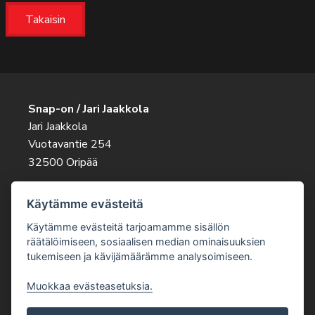
Takaisin
Snap-on / Jari Jaakkola
Jari Jaakkola
Vuotavantie 254
32500 Oripää
Ota rohkeasti yhteyttä
Käytämme evästeitä
045 263 9343
jari.jaakkola@snapon.fi
Käytämme evästeitä tarjoamamme sisällön
räätälöimiseen, sosiaalisen median ominaisuuksien
tukemiseen ja kävijämäärämme analysoimiseen.
Muokkaa evästeasetuksia.