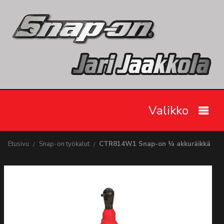
Valikko
Etusivu
Etusivu
Snap-on työkalut
CTR814W1 Snap-on ¼ akkuräikkä
Snap-on työkalut
Tarjoukset
Videot