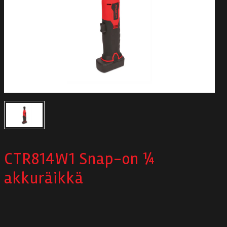
Autodata
Yritys
Autofrontal
Yhteystiedot
CTR814W1 Snap-on ¼
akkuräikkä