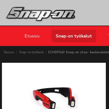
Etusivu
Snap-on työkalut
Etusivu
Snap-on työkalut
ECHDF042 Snap-on otsa- kaulavalaisi