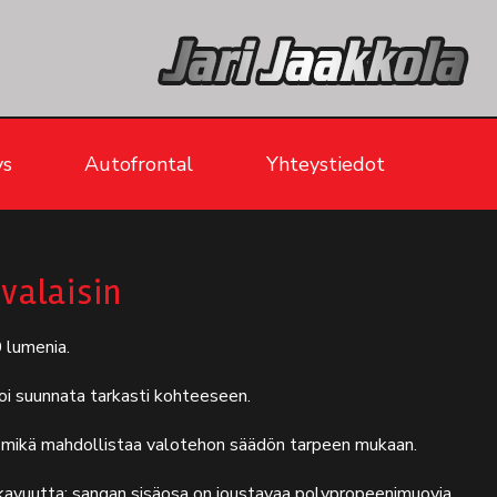
ys
Autofrontal
Yhteystiedot
valaisin
 lumenia.
oi suunnata tarkasti kohteeseen.
mikä mahdollistaa valotehon säädön tarpeen mukaan.
avuutta; sangan sisäosa on joustavaa polypropeenimuovia.