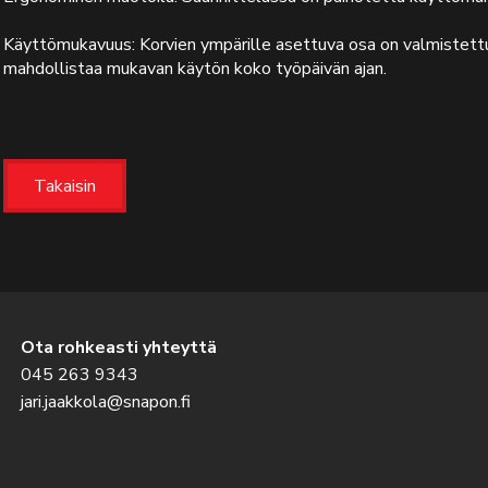
Käyttömukavuus: Korvien ympärille asettuva osa on valmistet
mahdollistaa mukavan käytön koko työpäivän ajan.
Takaisin
Ota rohkeasti yhteyttä
045 263 9343
jari.jaakkola@snapon.fi