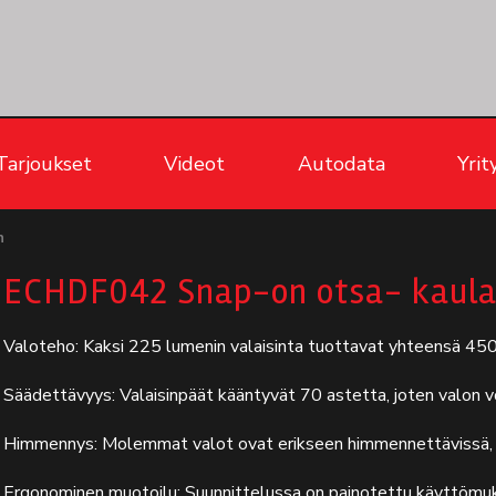
Tarjoukset
Videot
Autodata
Yrit
n
ECHDF042 Snap-on otsa- kaula
Valoteho: Kaksi 225 lumenin valaisinta tuottavat yhteensä 450
Säädettävyys: Valaisinpäät kääntyvät 70 astetta, joten valon v
Himmennys: Molemmat valot ovat erikseen himmennettävissä, 
Ergonominen muotoilu: Suunnittelussa on painotettu käyttömuk