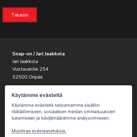
Takaisin
Snap-on / Jari Jaakkola
Jari Jaakkola
Vuotavantie 254
32500 Oripää
Ota rohkeasti yhteyttä
Käytämme evästeitä
045 263 9343
jari.jaakkola@snapon.fi
Käytämme evästeitä tarjoamamme sisällön
räätälöimiseen, sosiaalisen median ominaisuuksien
tukemiseen ja kävijämäärämme analysoimiseen.
Muokkaa evästeasetuksia.