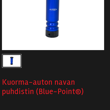
Autodata
Yritys
Autofrontal
Yhteystiedot
Kuorma-auton navan
puhdistin (Blue-Point®)