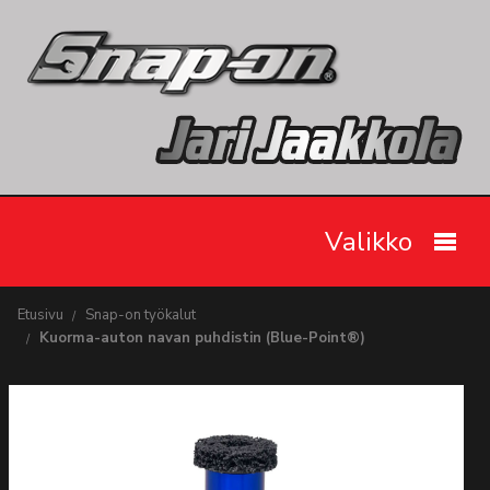
Valikko
Etusivu
Etusivu
Snap-on työkalut
Kuorma-auton navan puhdistin (Blue-Point®)
Snap-on työkalut
Tarjoukset
Videot