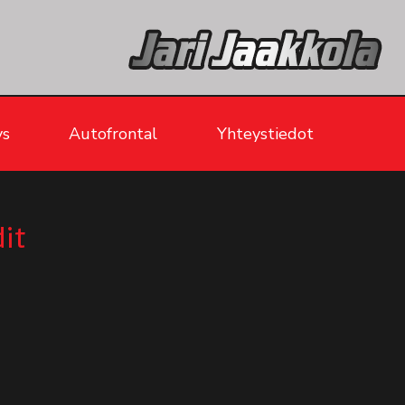
ys
Autofrontal
Yhteystiedot
it