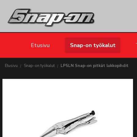
Etusivu
Snap-on työkalut
Etusivu
Snap-on työkalut
LP5LN Snap-on pitkät lukkopihdit