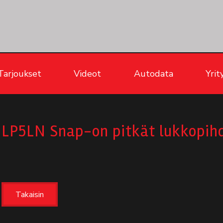
Tarjoukset
Videot
Autodata
Yrit
LP5LN Snap-on pitkät lukkopihd
Takaisin