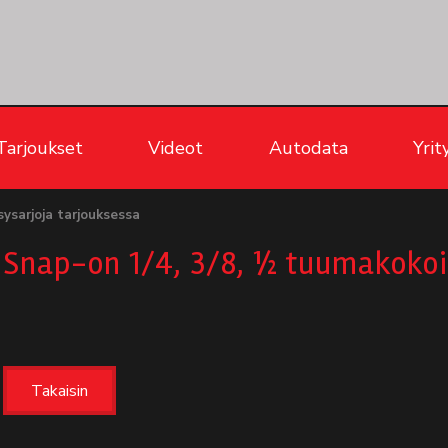
Tarjoukset
Videot
Autodata
Yrit
sysarjoja tarjouksessa
Snap-on 1/4, 3/8, ½ tuumakokoi
Takaisin