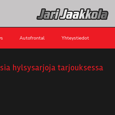
ys
Autofrontal
Yhteystiedot
sia hylsysarjoja tarjouksessa