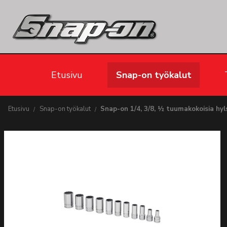
Etusivu
Snap-on työkalut
Etusivu
Snap-on työkalut
Snap-on 1/4, 3/8, ½ tuumakokoisia hyl