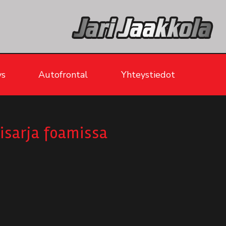
ys
Autofrontal
Yhteystiedot
isarja foamissa