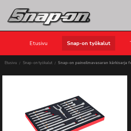
Etusivu
Snap-on työkalut
Etusivu
Snap-on työkalut
Snap-on paineilmavasaran kärkisarja 