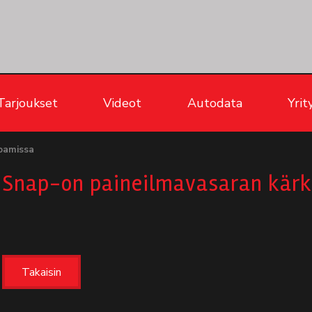
Tarjoukset
Videot
Autodata
Yrit
foamissa
Snap-on paineilmavasaran kärk
Takaisin